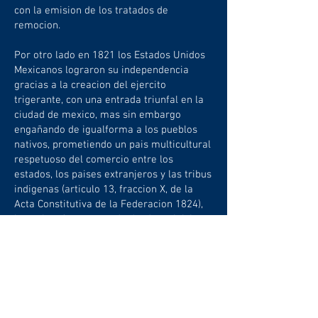
con la emision de los tratados de
remocion.
Por otro lado en 1821 los Estados Unidos
Mexicanos lograron su independencia
gracias a la creacion del ejercito
trigerante, con una entrada triunfal en la
ciudad de mexico, mas sin embargo
engañando de igualforma a los pueblos
nativos, prometiendo un pais multicultural
respetuoso del comercio entre los
estados, los paises extranjeros y las tribus
indigenas (articulo 13, fraccion X, de la
Acta Constitutiva de la Federacion 1824),
lo cual no fue respetado desde su inicio y
fue eliminado totalmente con las
reformas de 1859 en especial con la Ley
Orgánica del Registro Civil, que obligada a
todos los habitantes de esta tierra a
registrarse de manera obligatoria al
registro civil, sin considerar dentro de